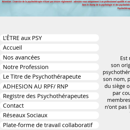
Attention : L'exercice de la psychothérapie n'étant pas encore réglementé : adressez-vous uniquement à un professionnel qualifié et a
Dans le champ de la psychologie et des psychothérap
Psychothér
L'ÊTRE aux PSY
Accueil
Nos avancées
Est membr
son orig
Notre Profession
psychothér
Le Titre de Psychothérapeute
son nom, p
ADHESION AU RPF/ RNP
du siège o
par cou
Registre des Psychothérapeutes
membres a
Contact
n'ont pas 
Réseaux Sociaux
Plate-forme de travail collaboratif